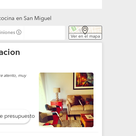
cocina en San Miguel
niones
Ver en el mapa
acion
re atento, muy
le presupuesto