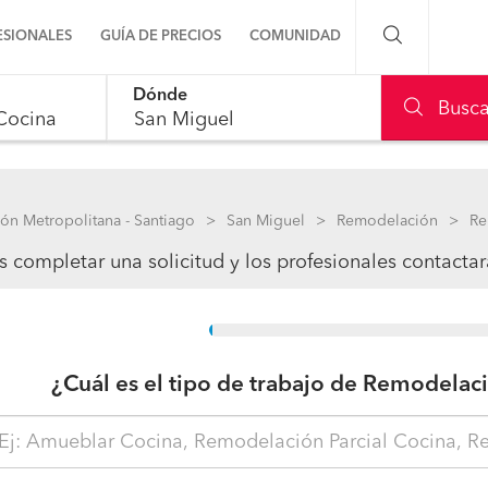
ESIONALES
GUÍA DE PRECIOS
COMUNIDAD
Dónde
Preguntas a la comunidad
Busca
le, use up and down arrow keys to navigate.
Ideas y proyectos
Galería de fotos
ón Metropolitana - Santiago
San Miguel
Remodelación
Re
 completar una solicitud y los profesionales contacta
Procenter
15%
¿Cuál es el tipo de trabajo de Remodelac