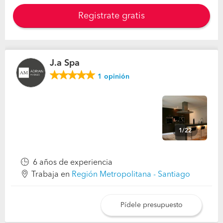
Registrate gratis
J.a Spa
1
opinión
1/22
6 años de experiencia
Trabaja en
Región Metropolitana - Santiago
Pídele presupuesto