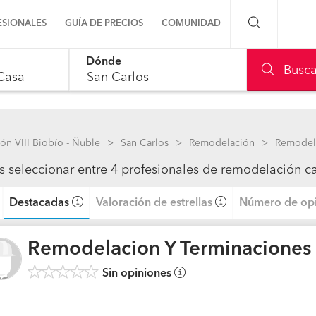
ESIONALES
GUÍA DE PRECIOS
COMUNIDAD
Dónde
Preguntas a la comunidad
Busca
le, use up and down arrow keys to navigate.
Ideas y proyectos
Galería de fotos
ón VIII Biobío - Ñuble
San Carlos
Remodelación
Remodel
s seleccionar entre 4 profesionales de remodelación c
Procenter
Destacadas
Valoración de estrellas
Número de opi
Remodelacion Y Terminaciones
Sin opiniones