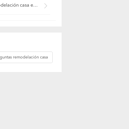
Remodelación casa en Chillán Viejo (Región VIII Biobío - Ñuble)
guntas
remodelación casa