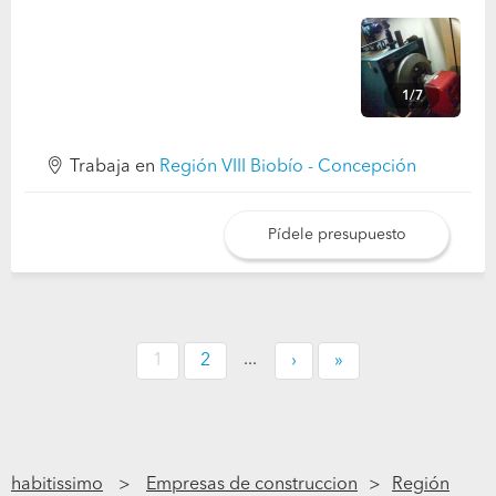
1/7
Trabaja en
Región VIII Biobío - Concepción
Pídele presupuesto
...
1
2
›
»
habitissimo
Empresas de construccion
Región