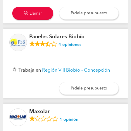
Pídele presupuesto
Llamar
Paneles Solares Biobío
4
opiniones
Trabaja en
Región VIII Biobío - Concepción
Pídele presupuesto
Maxolar
1
opinión