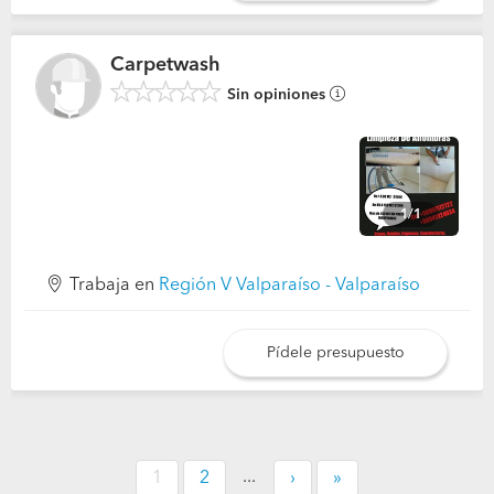
Carpetwash
Sin opiniones
1/1
Trabaja en
Región V Valparaíso - Valparaíso
Pídele presupuesto
...
1
2
›
»