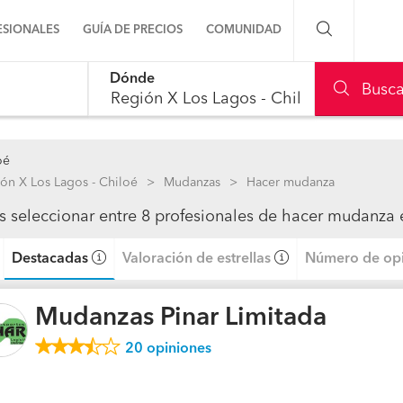
ESIONALES
GUÍA DE PRECIOS
COMUNIDAD
Dónde
Preguntas a la comunidad
Busca
le, use up and down arrow keys to navigate.
Ideas y proyectos
oé
Galería de fotos
ón X Los Lagos - Chiloé
Mudanzas
Hacer mudanza
s seleccionar entre 8 profesionales de hacer mudanza 
Procenter
Destacadas
Valoración de estrellas
Número de opi
Mudanzas Pinar Limitada
20
opiniones