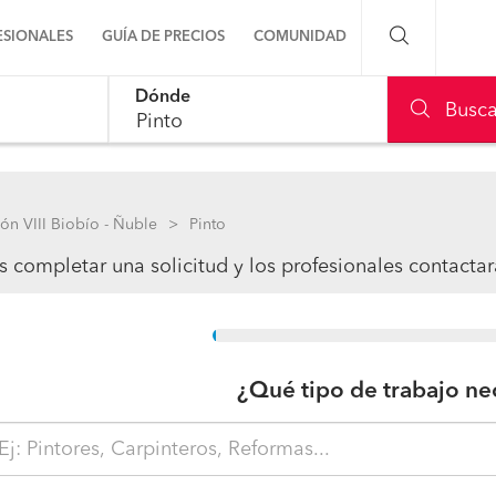
ESIONALES
GUÍA DE PRECIOS
COMUNIDAD
Dónde
Preguntas a la comunidad
Busca
Ideas y proyectos
Galería de fotos
ón VIII Biobío - Ñuble
Pinto
 completar una solicitud y los profesionales contacta
Procenter
15%
¿Qué tipo de trabajo ne