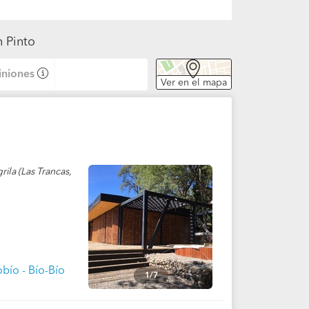
n Pinto
niones
Ver en el mapa
rila (Las Trancas,
obío - Bío-Bío
1/7