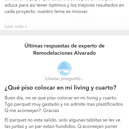
educa para asi tener óptimos y los mejores resultados en
cada proyecto. nuestro lema es innovar.
¿Subcontrátaste algún tipo de trabajo? ¿A quién?
Leer más
Y si claro, siempre estamos en busca de los mejores
elementos y talentos en el area. pintores, instalador de
Últimas respuestas de experto de
piso, expertos en piso madera nativa, gasfiter con
Remodelaciones Alvarado
certificaciones, electricos autorizados por la sec, etc...
Liliana, preguntó...
¿Qué piso colocar en mi living y cuarto?
Buen dia, no se que piso colocar en mi living y cuarto.
Tgo parquet muy gastado y no admite mas plastificados.
Q me aconsejan?. Gracias
El parquet no esta salido, solo algunas tablitas se les ve
las juntas y un par estan hundidos. Q aconsejan poner