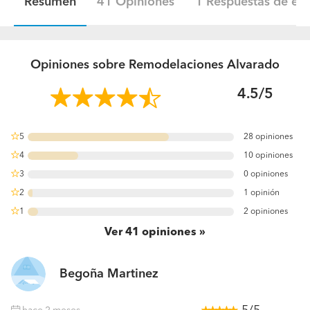
Resumen
41 Opiniones
1 Respuestas de ex
Opiniones sobre Remodelaciones Alvarado
4.5/5
5
28 opiniones
68.292682926829%
4
10 opiniones
24.390243902439%
3
0 opiniones
0%
2
1 opinión
2.4390243902439%
1
2 opiniones
4.8780487804878%
Ver
41
opiniones
Begoña Martinez