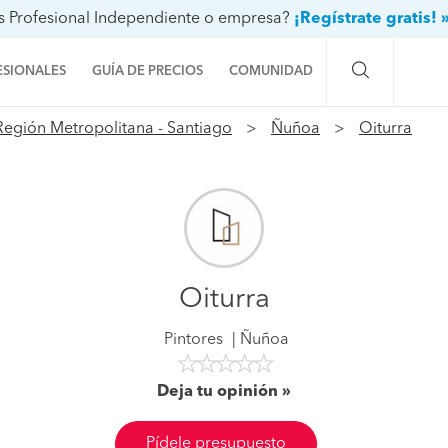
s Profesional Independiente o empresa?
¡Regístrate gratis! 
ESIONALES
GUÍA DE PRECIOS
COMUNIDAD
Región Metropolitana - Santiago
Ñuñoa
Oiturra
Preguntas a la comunidad
Ideas y proyectos
Galería de fotos
Procenter
Oiturra
Pintores
Ñuñoa
Deja tu opinión
Pídele presupuesto