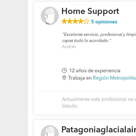
Home Support
5
opiniones
Excelente servicio, profesional y limpi
capas todo lo acordado.
Andrés
12 años de experiencia
Trabaja en
Región Metropolita
Actualmente este profesional no 
listado.
Patagoniaglacialair E