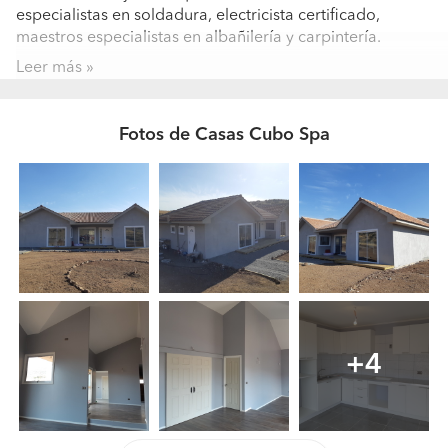
especialistas en soldadura, electricista certificado,
maestros especialistas en albañilería y carpintería.
Leer más
¿Subcontrátaste algún tipo de trabajo? ¿A quién?
No
Fotos de Casas Cubo Spa
¿Cuántos trabajos hacen al año? ¿Cuál es el
presupuesto medio?
En promedio 5 o 6 casas.
¿En qué tipos de trabajos están especializados?
Nos especializamos en construcciones de viviendas
terminadas llave en mano. Así como también quinchos,
piscinas, paisajismo y todo lo que involucre la vivienda,
+4
incluyendo los trámites municipales hasta la recepción
final. En resúmen, nos encargamos de todo el proceso
para que el cliente no tenga que preocuparse de nada.