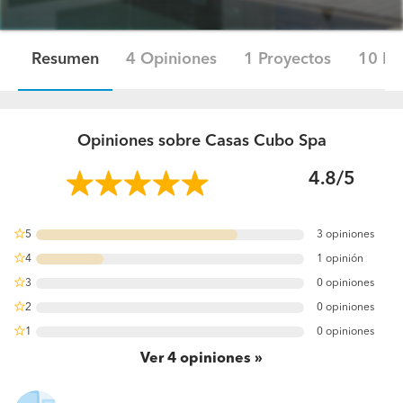
Resumen
4 Opiniones
1 Proyectos
10 Fo
Opiniones sobre Casas Cubo Spa
4.8/5
5
3 opiniones
75%
4
1 opinión
25%
3
0 opiniones
0%
2
0 opiniones
0%
1
0 opiniones
0%
Ver
4
opiniones