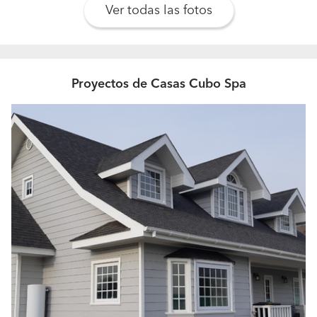
¿Qué trabajos son los más habituales?
Ver todas las fotos
Viviendas llave en mano
¿Con qué materiales y marcas les gusta trabajar?
Con las mejores marcas del mercado
Proyectos de Casas Cubo Spa
¿Qué datos necesitan para poder pasar un
presupuesto detallado?
Datos personales del cliente e información del proyecto
como metros cuadrados, materialidad, etc.
¿Qué los hace distintos de la competencia? ¿Por
qué un cliente debería elegirlos?
Calidad y Confianza.
¿Qué tipo de cliente tienen? ¿Quién es su cliente
ideal?
Todos aquellos que tengan un terreno, el presupuesto y