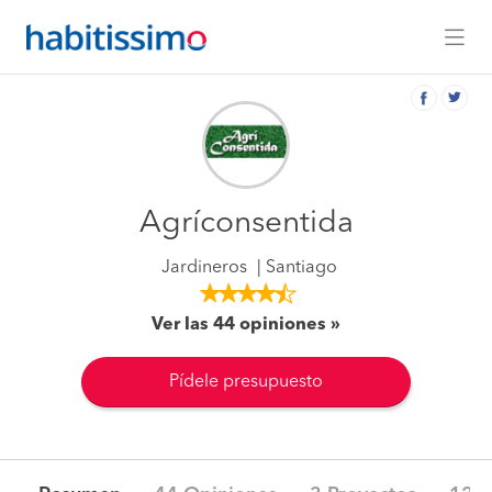
Agríconsentida
Jardineros
Santiago
Ver las 44 opiniones
Pídele presupuesto