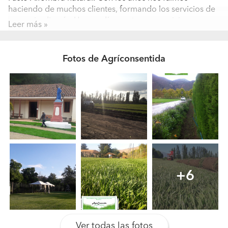
haciendo de muchos clientes, formando los servicios de
aseo y jardinería. Hoy en día prestamos servicios en
Leer más
empresas, en varios condominios. Pude conseguir el
sueño de una empresa solida y trabajando a futuro.
Pudiendo cumplir a todos por igual, tratando siempre de
Fotos de Agríconsentida
ahorrar a mis clientes. Ya más formada, fuimos
contratando supervisores y eso me pone muy feliz. Es
por eso que cuido mucho nuestra imagen de
AgríConsentida, porque me costo mucho tenerla arriba.
No dude en solicitar su visita a terreno gratis.
AgríConsentida. www.agriconsentida.cl
¿Quiénes forman parte de su equipo? ¿Qué
formación y experiencia tienen?
Nuestro equipo esta compuesto por Gerente General,
+6
Supervisores, Contador, jardineros, auxiliares de aseo,
jefe de área. Se puede enviar los certificados de
experiencia de nuestros clientes.
Ver todas las fotos