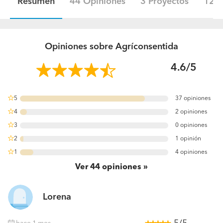
Resumen
44 Opiniones
3 Proyectos
12 F
Opiniones sobre Agríconsentida
4.6/5
5
37 opiniones
84.090909090909%
4
2 opiniones
4.5454545454545%
3
0 opiniones
0%
2
1 opinión
2.2727272727273%
1
4 opiniones
9.0909090909091%
Ver
44
opiniones
Lorena