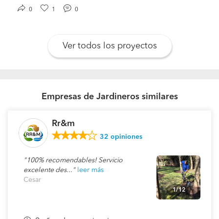
0
1
0
Ver todos los proyectos
Empresas de Jardineros similares
Rr&m
32
opiniones
100% recomendables! Servicio
excelente des...
leer más
Cesar
1/12