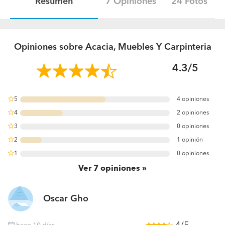
Resumen
7 Opiniones
24 Fotos
Opiniones sobre Acacia, Muebles Y Carpinteria
4.3/5
5
4 opiniones
57.142857142857%
4
2 opiniones
28.571428571429%
3
0 opiniones
0%
2
1 opinión
14.285714285714%
1
0 opiniones
0%
Ver
7
opiniones
Oscar Gho