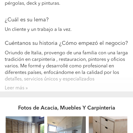
pérgolas, deck y pinturas.
¿Cuál es su lema?
Un cliente y un trabajo a la vez.
Cuéntanos su historia ¿Cómo empezó el negocio?
Oriundo de Italia, provengo de una familia con una larga
tradición en carpinteria , restauracion, pintores y oficios
varios. Me formé y desarrollé como profesional en
diferentes países, enfocándome en la calidad por los
detalles, servicios únicos y especializados
Leer más
¿Quiénes forman parte de su equipo? ¿Qué
formación y experiencia tienen?
Fotos de Acacia, Muebles Y Carpinteria
Colaboro con los mejores profesionales, especialistas
cada uno en su campo, para entregar las mejores
soluciones en cada caso