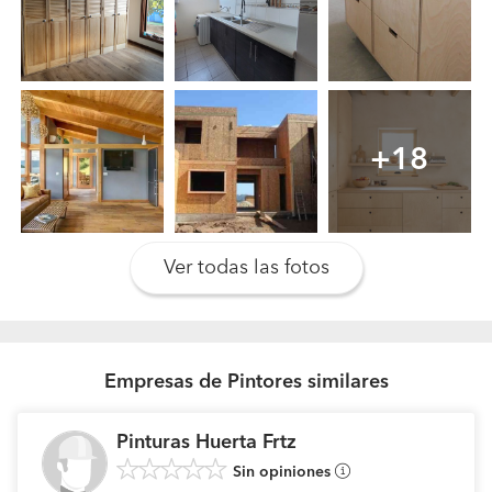
¿Subcontrátaste algún tipo de trabajo? ¿A quién?
No subcontrato. Me involucro personalmente en cada
proyecto para una óptima gestión y desarrollo de los
trabajos, haciendo de la atención al cliente mi principal
fuerza
+18
¿Cuántos trabajos hacen al año? ¿Cuál es el
presupuesto medio?
Depende de cada proyecto. Solo tomo el siguiente
trabajo cuando el último esté entregado. Ajusto mis
Ver todas las fotos
presupuestos a las peticiones de mis clientes,
asesorandoles para que puedan tomar la mejor
decisión, una vez y para siempre, para que disfruten por
muchos años de sus espacios sin sorpresas.
Empresas de Pintores similares
¿En qué tipos de trabajos están especializados?
Carpinteria y Construcción, reformas y muebleria con
Pinturas Huerta Frtz
diseños personalizados y máxima calidad en los detalles
Sin opiniones