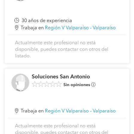
¿Qué trabajos son los más habituales?
Casas prefabricadas, remodelacion de espacios
30 años de experiencia
interiores, muebles y cocinas a medida.
Trabaja en
Región V Valparaíso - Valparaíso
¿Con qué materiales y marcas les gusta trabajar?
Actualmente este profesional no está
Cualquier material, poniendo el foco exclusivamente en
disponible, puedes contactar con otros del
la maxima calidad de los insumos elegidos en cada
listado.
proyecto.
¿Qué datos necesitan para poder pasar un
Soluciones San Antonio
presupuesto detallado?
Sin opiniones
Únicamente necesito de la disponibilidad del cliente
para una primera toma de contacto y visita en situ del
trabjo a realizar.
Trabaja en
Región V Valparaíso - Valparaíso
¿Qué los hace distintos de la competencia? ¿Por
qué un cliente debería elegirlos?
Actualmente este profesional no está
La atención al cliente y la calidad en en los detalles es el
disponible, puedes contactar con otros del