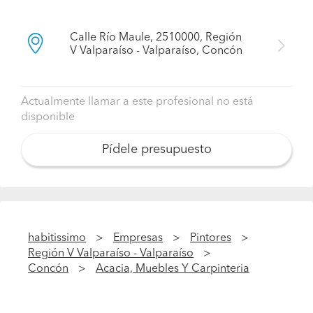
exteriores
¿Qué formas de pago aceptan? ¿Ofrecen
Calle Río Maule, 2510000, Región
facilidades en la forma de pago?
V Valparaíso - Valparaíso, Concón
Transferencia y efectivo
Actualmente llamar a este profesional no está
disponible
Pídele presupuesto
habitissimo
Empresas
Pintores
Región V Valparaíso - Valparaíso
Concón
Acacia, Muebles Y Carpinteria