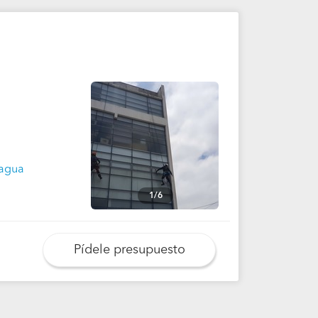
hagua
1/6
Pídele presupuesto