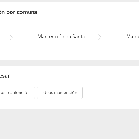
ón por comuna
s - Colchagua)
Mantención en Santa Cruz (Región VI Libertador B. O'Higgins - Colchagua)
esar
tos
mantención
Ideas
mantención