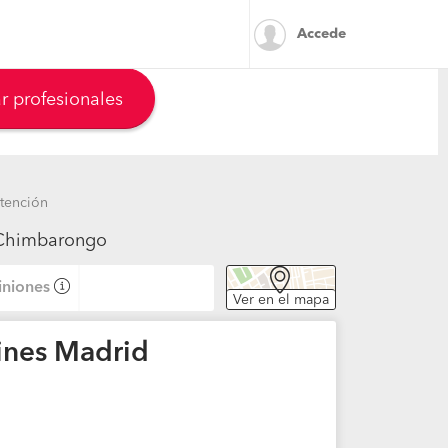
Accede
r profesionales
tención
n Chimbarongo
niones
Ver en el mapa
ines Madrid