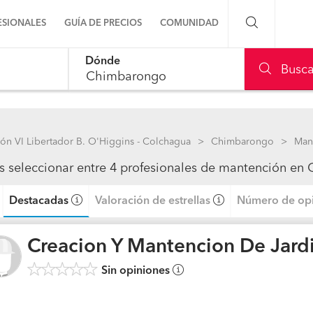
ESIONALES
GUÍA DE PRECIOS
COMUNIDAD
Dónde
Preguntas a la comunidad
Busca
Ideas y proyectos
Galería de fotos
ón VI Libertador B. O'Higgins - Colchagua
Chimbarongo
Man
s seleccionar entre 4 profesionales de mantención e
Procenter
Destacadas
Valoración de estrellas
Número de opi
Creacion Y Mantencion De Jard
Sin opiniones