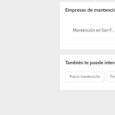
Empresas de mantenci
Mantención en San Fernando (Región VI Libertador B. O'Higgin
También te puede inter
Precio
mantención
Fo