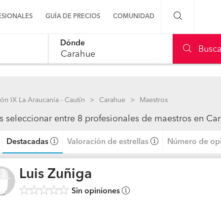
ESIONALES
GUÍA DE PRECIOS
COMUNIDAD
Dónde
Preguntas a la comunidad
Busca
Ideas y proyectos
Galería de fotos
ón IX La Araucanía - Cautín
Carahue
Maestros
s seleccionar entre 8 profesionales de maestros en Ca
Procenter
Destacadas
Valoración de estrellas
Número de opi
Luis Zuñiga
Sin opiniones