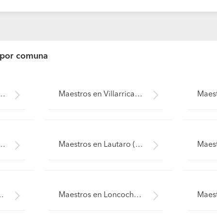
 por comuna
co (Región IX La Araucanía - Cautín)
Maestros en Villarrica (Región IX La Araucanía - Cautín)
as Casas (Región IX La Araucanía - Cautín)
Maestros en Lautaro (Región IX La Araucanía - Cautín)
 IX La Araucanía - Cautín)
Maestros en Loncoche (Región IX La Araucanía - Cautín)