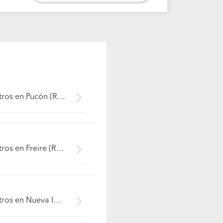
Maestros en Pucón (Región IX La Araucanía - Cautín)
Maestros en Freire (Región IX La Araucanía - Cautín)
Maestros en Nueva Imperial (Región IX La Araucanía - Cautín)