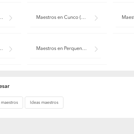
fquén (Región IX La Araucanía - Cautín)
Maestros en Cunco (Región IX La Araucanía - Cautín)
(Región IX La Araucanía - Cautín)
Maestros en Perquenco (Región IX La Araucanía - Cautín)
esar
maestros
Ideas
maestros