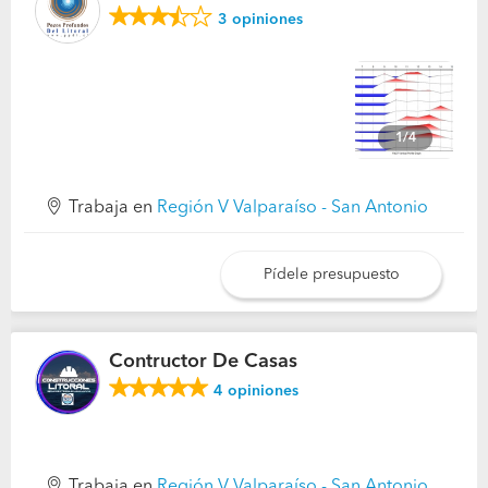
3
opiniones
1/4
Trabaja en
Región V Valparaíso - San Antonio
Pídele presupuesto
Contructor De Casas
4
opiniones
Trabaja en
Región V Valparaíso - San Antonio