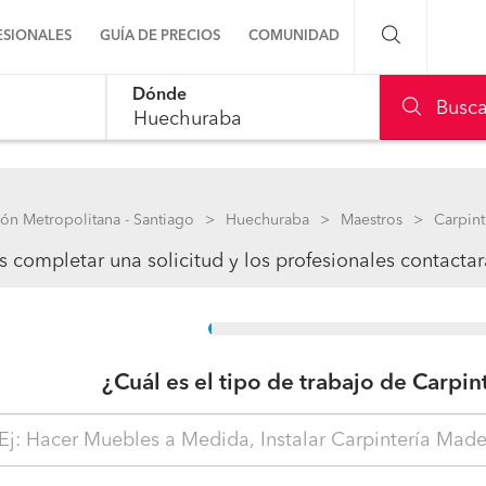
ESIONALES
GUÍA DE PRECIOS
COMUNIDAD
Dónde
Preguntas a la comunidad
Busca
Ideas y proyectos
Galería de fotos
ón Metropolitana - Santiago
Huechuraba
Maestros
Carpint
 completar una solicitud y los profesionales contacta
Procenter
15%
¿Cuál es el tipo de trabajo de Carpin