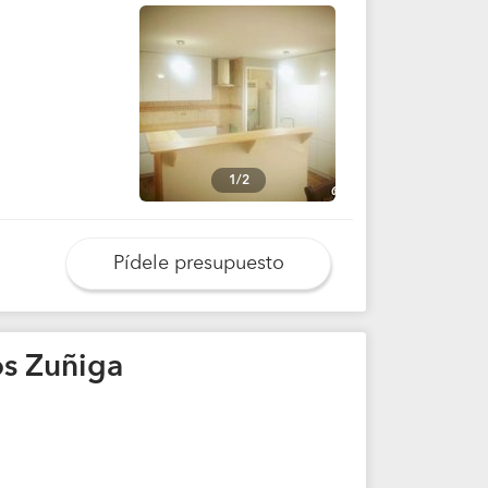
1/2
Pídele presupuesto
os Zuñiga