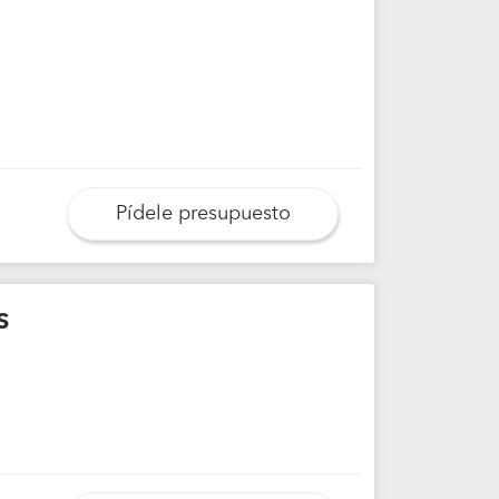
Pídele presupuesto
s