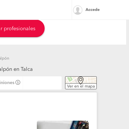
Accede
r profesionales
alpón
alpón en Talca
niones
Ver en el mapa