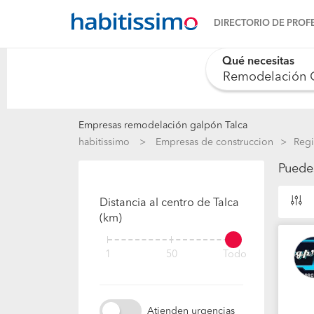
DIRECTORIO DE PROF
Qué necesitas
0 results are availab
Empresas remodelación galpón Talca
habitissimo
Empresas de construccion
Regi
Puede
Distancia al centro de Talca
(km)
1
50
Todo
Atienden urgencias