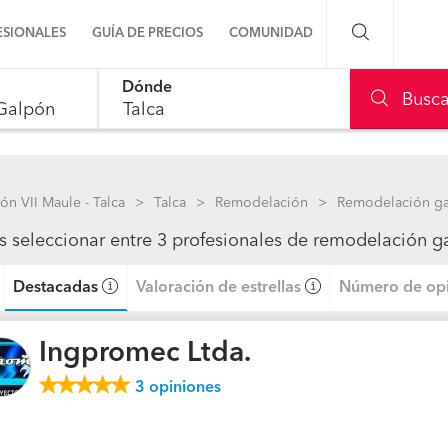
ESIONALES
GUÍA DE PRECIOS
COMUNIDAD
Dónde
Preguntas a la comunidad
Busca
le, use up and down arrow keys to navigate.
Ideas y proyectos
Galería de fotos
ón VII Maule - Talca
Talca
Remodelación
Remodelación g
s seleccionar entre 3 profesionales de remodelación g
Procenter
Destacadas
Valoración de estrellas
Número de opi
Ingpromec Ltda.
3
opiniones