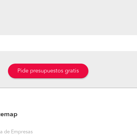
Pide presupuestos gratis
temap
ta de Empresas