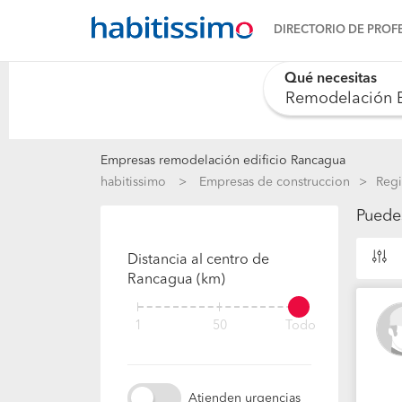
DIRECTORIO DE PROF
Qué necesitas
0 results are availab
Empresas remodelación edificio Rancagua
habitissimo
Empresas de construccion
Regi
Puede
Distancia al centro de
Rancagua (km)
1
50
Todo
Atienden urgencias