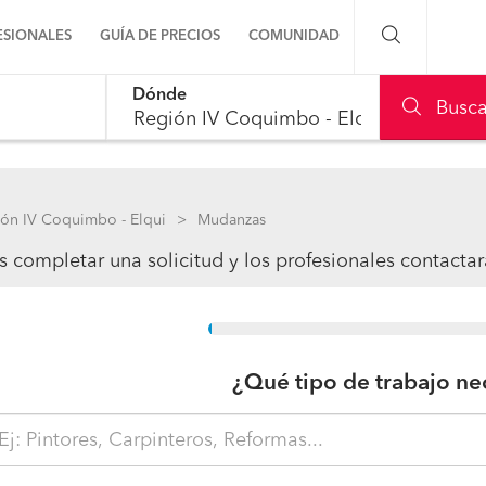
ESIONALES
GUÍA DE PRECIOS
COMUNIDAD
Dónde
Preguntas a la comunidad
Busca
Ideas y proyectos
Galería de fotos
ón IV Coquimbo - Elqui
Mudanzas
 completar una solicitud y los profesionales contacta
Procenter
15%
¿Qué tipo de trabajo ne