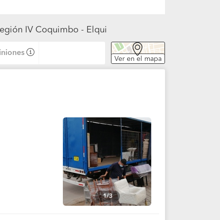
Región IV Coquimbo - Elqui
niones
Ver en el mapa
1/3