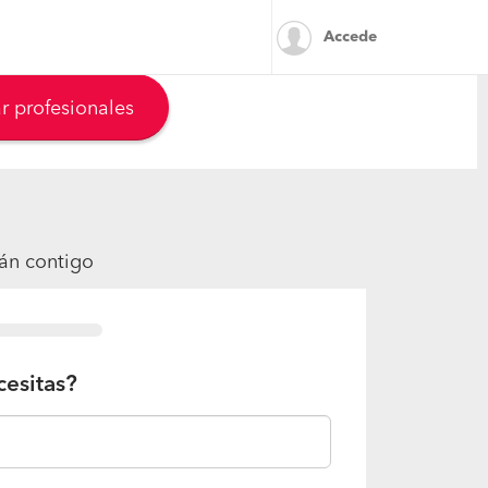
Accede
r profesionales
rán contigo
cesitas?