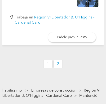
1/8
Trabaja en
Región VI Libertador B. O'Higgins -
Cardenal Caro
Pídele presupuesto
1
2
habitissimo
Empresas de construccion
Región VI
Libertador B. O'Higgins - Cardenal Caro
Mantención